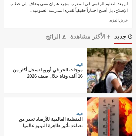
لم يعد التعليم الرقمي في المغرب مجرد عنوان تقني يضاف إلى خطاب
الإصلاح، بل أصبح اختباراً حقيقياً لقدرة المدرسة العمومية...
Read
عرض المزيد
more
about
جديد
الأكثر مشاهدة
الرائج
المدرسة
الرائدة
في
المغرب:
كيف
البيئة
يحاول
موجات الحر في أوروبا تسجل أكثر من
التعليم
16 ألف وفاة خلال صيف 2026
الرقمي
تقليص
الفجوة
بين
المدينة
والقرية؟
البيئة
المنظمة العالمية للأرصاد تحذر من
تصاعد تأثير ظاهرة النينيو عالميا