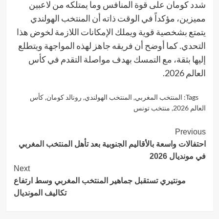
شدد كومان على قوة المنافس وما يمتلكه من لاعبين
مميزين، مؤكداً في الوقت ذاته أن المنتخب الهولندي
يتمتع بشخصية قوية ويملك الإمكانات اللازمة لخوض هذا
التحدي. كما أوضح أن فريقه جاهز لهذه المواجهة ويتطلع
إليها بثقة، مع التمسك بهدف مواصلة التقدم في كأس
العالم 2026.
Tags:
المنتخب المغربي
,
المنتخب الهولندي
,
رونالد كومان
,
كأس
العالم 2026
,
منتخب تونس
Continue
Previous
احتفالات واسعة بالأقاليم الجنوبية بعد تأهل المنتخب المغربي
Reading
في مونديال 2026
Next
مونتيري تستقبل جماهير المنتخب المغربي وسط ارتفاع
تكاليف المونديال