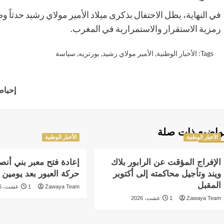
في النهاية، يظل الاحتفال بذكرى ميلاد الأمير مولاي رشيد حدثاً 
رمزية الاستقرار والاستمرارية في المغرب.
Tags:
الأخبار الوطنية
,
الأمير مولاي رشيد
,
بورتريه
,
سياسة
Continue
إحباط محاولة ت
Reading
واضيع ذات صلة
الأخبار الوطنية
الأخبار الوطنية
الإفراج المؤقت عن الرابور بلاك
إعادة فتح معبر بني أنصا
ويند وتأجيل محاكمته إلى أكتوبر
حركة العبور بعد يومين 
المقبل
Zawaya Team
1 غشت، 2026
Zawaya Team
1 غشت، 2026