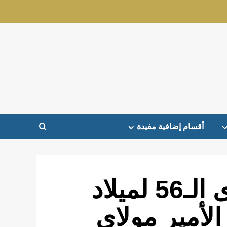
أقسام إضافية مفيدة
المغرب يحتفل بالذكرى الـ56 لميلاد
لأمير مولاي