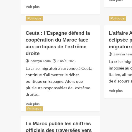
savoir
en
En
Voir plus
plus
une
savoir
sur
seule
plus
Politique
Politique
Grèce
image
sur
le
Elon
Ceuta : l’Espagne défend la
L’affaire
vaste
Musk
incen
coopération du Maroc face
annonce
éclipsée p
près
une
aux critiques de l’extrême
migratoire
d’Ath
accélération
droite
Zawaya Te
maîtri
fulgurante
après
La crise migr
Zawaya Team
3 août، 2026
de
un
l’IA
imposée au c
La crise migratoire survenue à Ceuta
crash
et
italien, ali
continue d'alimenter le débat
d’hél
mise
de discours s
politique en Espagne. Alors que
morte
sur
plusieurs responsables de l'extrême
l’AGI
En
Voir plus
droite...
dès
savoir
2026
plus
En
Voir plus
sur
savoir
Politique
L’affai
plus
Abder
sur
Le Maroc publie les chiffres
Fakir
Ceuta
éclips
officiels des traversées vers
: