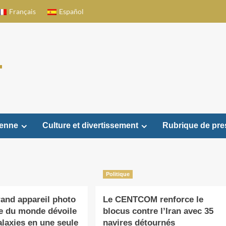
Français
Español
ienne
Culture et divertissement
Rubrique de pre
Politique
rand appareil photo
Le CENTCOM renforce le
e du monde dévoile
blocus contre l’Iran avec 35
alaxies en une seule
navires détournés