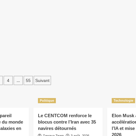
chiffres
officiels
des
toire
passages
vers
Ceuta
et
Melilla
ation
…
4
55
Suivant
ations
Politique
Technologie
pareil
Le CENTCOM renforce le
Elon Musk 
e du monde
blocus contre l’Iran avec 35
accélératio
galaxies en
navires détournés
l’IA et mise
2026
Zawaya Team
3 août، 2026