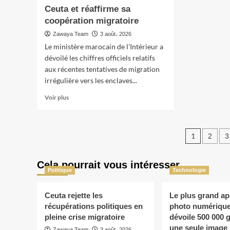
par
Ceuta et réaffirme sa
l’Espagne
la
défend
coopération migratoire
crise
la
migra
Zawaya Team
3 août، 2026
coopération
de
Le ministère marocain de l'Intérieur a
du
Ceuta
Maroc
dévoilé les chiffres officiels relatifs
en
face
aux récentes tentatives de migration
Italie
aux
irrégulière vers les enclaves...
critiques
de
En
Voir plus
l’extrême
savoir
droite
plus
sur
Pagin
Le
1
2
3
Maroc
des
publie
Cela pourrait vous intéresser
les
public
Politique
Technologie
chiffres
officiels
des
Ceuta rejette les
Le plus grand ap
traversées
récupérations politiques en
photo numériqu
vers
pleine crise migratoire
dévoile 500 000 
Ceuta
une seule image
Zawaya Team
3 août، 2026