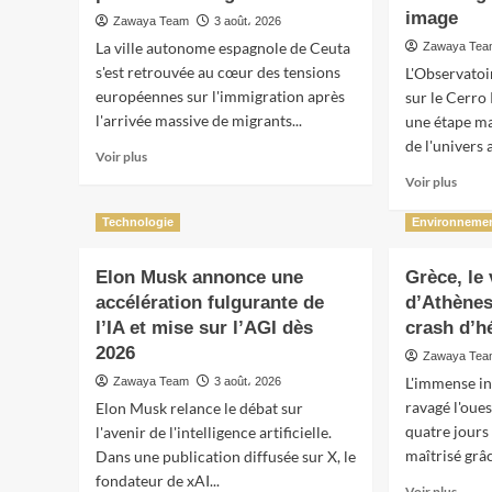
image
Zawaya Team
3 août، 2026
La ville autonome espagnole de Ceuta
Zawaya Te
s'est retrouvée au cœur des tensions
L'Observatoir
européennes sur l'immigration après
sur le Cerro
l'arrivée massive de migrants...
une étape ma
de l'univers a
En
Voir plus
savoir
En
Voir plus
plus
savoir
sur
plus
Technologie
Environneme
Ceuta
sur
rejette
Le
Elon Musk annonce une
Grèce, le
les
plus
récupérations
accélération fulgurante de
d’Athènes
grand
politiques
appare
l’IA et mise sur l’AGI dès
crash d’h
en
phot
2026
Zawaya Te
pleine
numér
L'immense in
Zawaya Team
crise
3 août، 2026
du
migratoire
ravagé l'oue
Elon Musk relance le débat sur
mond
dévoi
quatre jours
l'avenir de l'intelligence artificielle.
500
maîtrisé grâc
Dans une publication diffusée sur X, le
000
fondateur de xAI...
En
Voir plus
galaxi