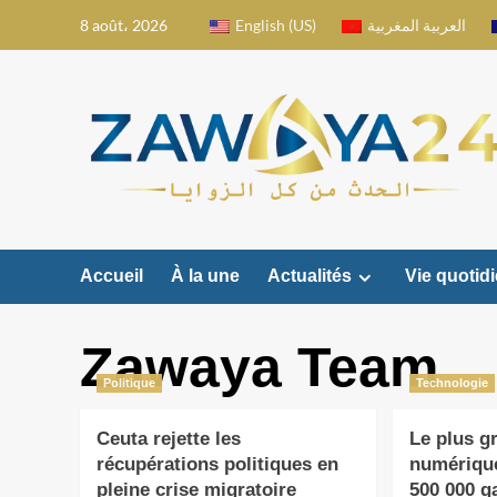
Aller
8 août، 2026
English (US)
العربية المغربية
au
contenu
Accueil
À la une
Actualités
Vie quotid
Zawaya Team
Politique
Technologie
Ceuta rejette les
Le plus g
récupérations politiques en
numériqu
pleine crise migratoire
500 000 g