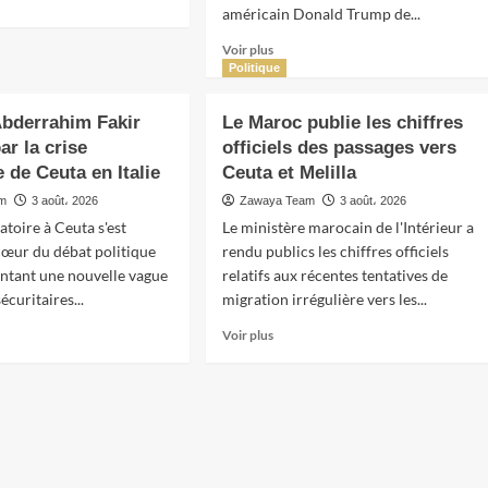
américain Donald Trump de...
En
Voir plus
savoir
Politique
,
plus
sur
 Abderrahim Fakir
Le Maroc publie les chiffres
Le
die
ar la crise
officiels des passages vers
pétrole
 de Ceuta en Italie
Ceuta et Melilla
recule
ènes
après
am
3 août، 2026
Zawaya Team
3 août، 2026
sé
l’apaisement
atoire à Ceuta s'est
Le ministère marocain de l'Intérieur a
entre
œur du débat politique
rendu publics les chiffres officiels
Washington
mentant une nouvelle vague
relatifs aux récentes tentatives de
et
icoptères
Téhéran,
écuritaires...
migration irrégulière vers les...
l
les
En
Voir plus
marchés
savoir
repartent
plus
à
sur
la
re
Le
hausse
rahim
Maroc
publie
ée
les