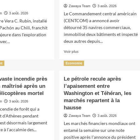
Zawaya Team
3 août، 2026
Le Commandement central américain
am
3 août، 2026
(CENTCOM) a annoncé avoir
e Vera C. Rubin, installé
détourné 35 navires commerciaux,
 Pachón au Chili, franchit
immobilisé deux bâtiments et inspecté
jeure dans l'exploration
deux autres depuis...
vec...
En
Voir plus
savoir
plus
nt
Economie
sur
Le
 vaste incendie près
Le pétrole recule après
CENTCOM
 maîtrisé après un
l’apaisement entre
renforce
le
il
élicoptères mortel
Washington et Téhéran, les
blocus
o
marchés repartent à la
am
3 août، 2026
contre
ique
hausse
cendie de forêt qui a
l’Iran
st d'Athènes pendant
avec
e
Zawaya Team
3 août، 2026
35
le
 est désormais largement
Les marchés financiers mondiaux ont
navires
e à l'accalmie des...
entamé la semaine sur une note
détournés
positive après l'annonce du président
es