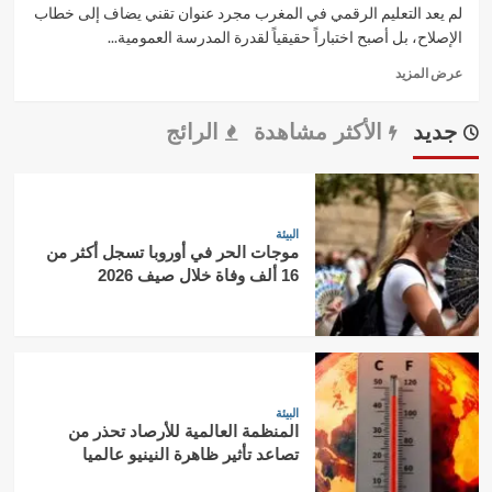
لم يعد التعليم الرقمي في المغرب مجرد عنوان تقني يضاف إلى خطاب
الإصلاح، بل أصبح اختباراً حقيقياً لقدرة المدرسة العمومية...
Read
عرض المزيد
more
about
جديد
الأكثر مشاهدة
الرائج
المدرسة
الرائدة
في
المغرب:
كيف
البيئة
يحاول
موجات الحر في أوروبا تسجل أكثر من
التعليم
16 ألف وفاة خلال صيف 2026
الرقمي
تقليص
الفجوة
بين
المدينة
والقرية؟
البيئة
المنظمة العالمية للأرصاد تحذر من
تصاعد تأثير ظاهرة النينيو عالميا