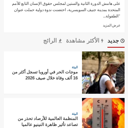
على هامش الدورة الثانية والستين لمجلس حقوق الإنسان التابع للأمم
المتحدة بمدينة جنيف السويسرية، احتضنت ندوة دولية حملت عنوان
"الطفولة...
Read
عرض المزيد
more
about
جديد
الأكثر مشاهدة
الرائج
ندوة
حقوقية
بجنيف
تضع
تجنيد
البيئة
أطفال
موجات الحر في أوروبا تسجل أكثر من
تندوف
16 ألف وفاة خلال صيف 2026
تحت
مجهر
المساءلة
الدولية
البيئة
المنظمة العالمية للأرصاد تحذر من
تصاعد تأثير ظاهرة النينيو عالميا