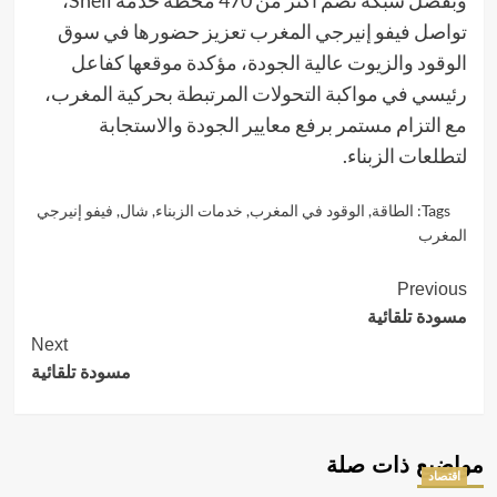
وبفضل شبكة تضم أكثر من 470 محطة خدمة Shell،
تواصل فيفو إنيرجي المغرب تعزيز حضورها في سوق
الوقود والزيوت عالية الجودة، مؤكدة موقعها كفاعل
رئيسي في مواكبة التحولات المرتبطة بحركية المغرب،
مع التزام مستمر برفع معايير الجودة والاستجابة
لتطلعات الزبناء.
Tags:
الطاقة
,
الوقود في المغرب
,
خدمات الزبناء
,
شال
,
فيفو إنيرجي
المغرب
Continue
Previous
مسودة تلقائية
Reading
Next
مسودة تلقائية
مواضيع ذات صلة
اقتصاد