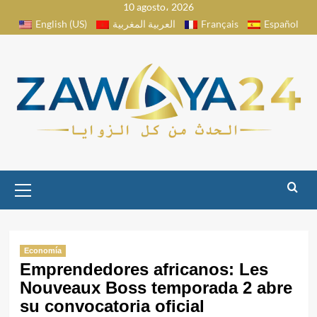
10 agosto، 2026
Saltar
English (US)
العربية المغربية
Français
Español
al
contenido
Menú
primario
Economía
Emprendedores africanos: Les
Nouveaux Boss temporada 2 abre
su convocatoria oficial