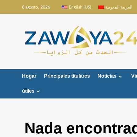
Saltar
8 agosto، 2026
English (US)
العربية المغربية
al
contenido
Hogar
Principales titulares
Noticias
Vi
útiles
Nada encontra