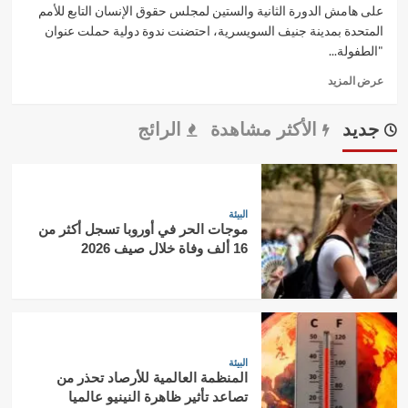
على هامش الدورة الثانية والستين لمجلس حقوق الإنسان التابع للأمم
المتحدة بمدينة جنيف السويسرية، احتضنت ندوة دولية حملت عنوان
"الطفولة...
Read
عرض المزيد
more
about
جديد
الأكثر مشاهدة
الرائج
ندوة
حقوقية
بجنيف
تضع
تجنيد
البيئة
أطفال
موجات الحر في أوروبا تسجل أكثر من
تندوف
16 ألف وفاة خلال صيف 2026
تحت
مجهر
المساءلة
الدولية
البيئة
المنظمة العالمية للأرصاد تحذر من
تصاعد تأثير ظاهرة النينيو عالميا